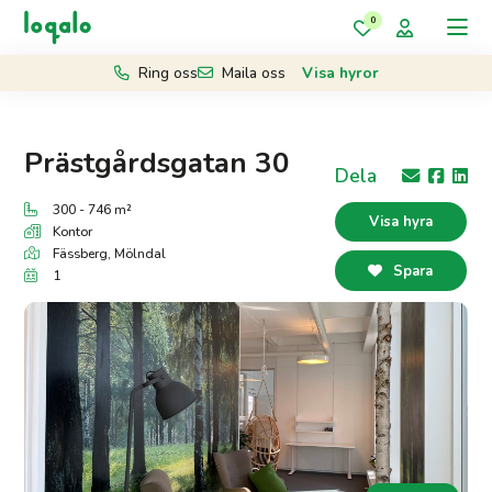
0
Ring oss
Maila oss
Visa hyror
Prästgårdsgatan 30
Dela
300 - 746 m²
Visa hyra
Kontor
Fässberg,
Mölndal
Spara
1