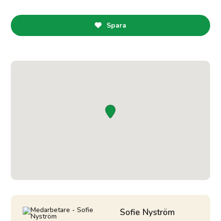
Spara

Sofie Nyström