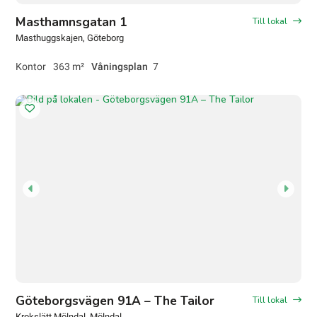
Masthamnsgatan 1
Till lokal
Masthuggskajen
, Göteborg
Kontor
363 m²
Våningsplan
7
Göteborgsvägen 91A – The Tailor
Till lokal
Krokslätt Mölndal
, Mölndal