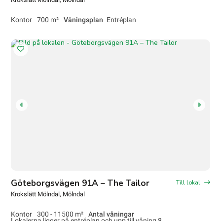
Kontor
700 m²
Våningsplan
Entréplan
Göteborgsvägen 91A – The Tailor
Till lokal
Krokslätt Mölndal
, Mölndal
Kontor
300 - 11500 m²
Antal våningar
Lokalerna ligger på entréplan och upp till våning 8