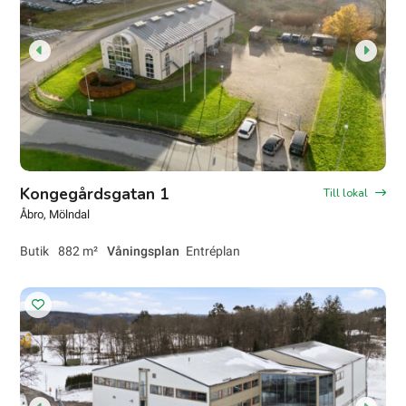
Kongegårdsgatan 1
Till lokal
Åbro
, Mölndal
Butik
882 m²
Våningsplan
Entréplan