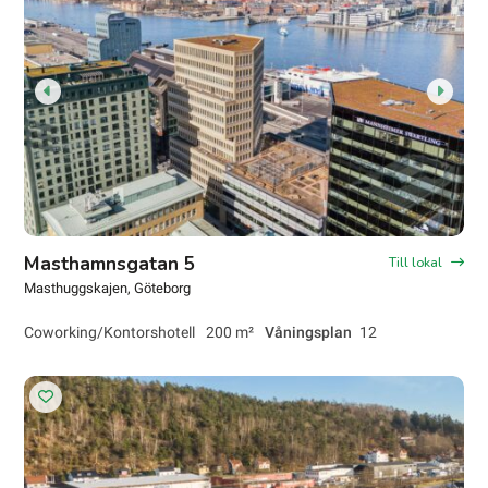
Masthamnsgatan 5
Till lokal
Masthuggskajen
, Göteborg
Coworking/Kontorshotell
200 m²
Våningsplan
12